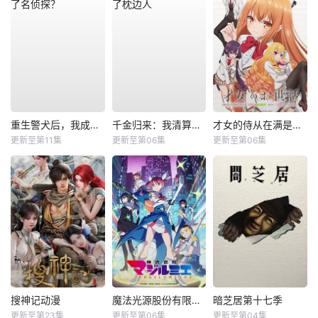
重生警犬后，我成了名侦探？
千金归来：我清算了枕边人
才女的侍从在满是高岭之花的贵族学校暗中照顾（毫无生活自理能力的）学院第一大小姐
更新至第11集
更新至第06集
更新至第06集
搜神记动漫
魔法光源股份有限公司第二季
暗芝居第十七季
更新至第23集
更新至第06集
更新至第04集