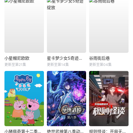
小星帽尼欧欧
星卡梦少女5奇迹绽放
谷雨街后巷
更新至第21集
更新至第14集
更新至第04集
小猪佩奇第十二季国语
绝世武神第八季动态漫
规则怪谈：开局无限诡币动态漫