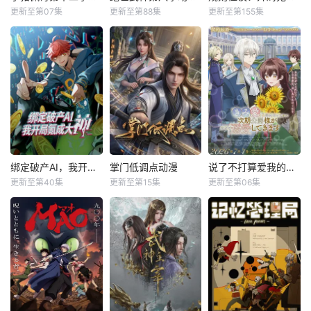
更新至第07集
更新至第88集
更新至第155集
绑定破产AI，我开局氪成大神动态漫
掌门低调点动漫
说了不打算爱我的公爵继承人，不知为何对我宠爱有加
更新至第40集
更新至第15集
更新至第06集