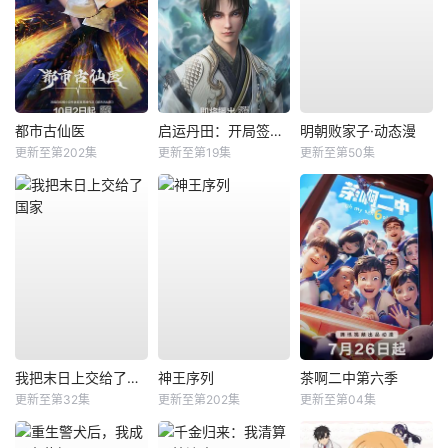
都市古仙医
启运丹田：开局签到至尊丹田
明朝败家子·动态漫
更新至第202集
更新至第19集
更新至第50集
我把末日上交给了国家
神王序列
茶啊二中第六季
更新至第32集
更新至第202集
更新至第04集