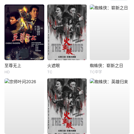
至尊无上
火遮眼
蜘蛛侠：崭新之日
HD
TC
TC中字