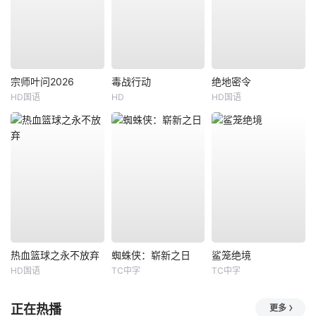
宗师叶问2026
毒战行动
绝地密令
HD国语
HD
HD国语
热血篮球之永不放弃
蜘蛛侠：崭新之日
鲨笼绝境
HD国语
TC中字
TC中字
正在热播
更多