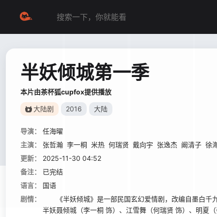
半妖倾城第一季
本片由茶杯狐cupfox提供播放
大陆剧
2016
大陆
导演：
任海曜
主演：
张哲瀚
李一桐
米热
何瑞贤
戴向宇
张逸杰
阚清子
徐
更新：
2025-11-30 04:52
备注：
已完结
语言：
国语
剧情：
《半妖倾城》是一部民国玄幻爱情剧，改编自墨白千九
半妖聂倾城（李一桐 饰）、江雪舞（何瑞贤 饰）、明夏（张