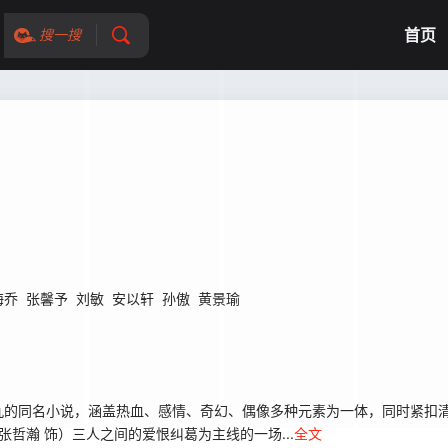
首页
搜一搜
海乔
张馨予
刘敏
安以轩
孙傲
黄景瑜
的同名小说，涵盖热血、感情、奇幻、偶像多种元素为一体，同时紧扣清
哲瀚 饰）三人之间的爱恨纠葛为主线的一场...
全文