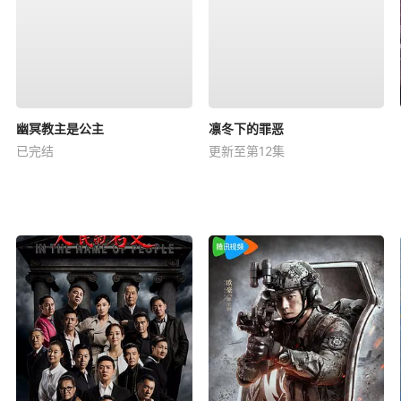
幽冥教主是公主
凛冬下的罪恶
已完结
更新至第12集