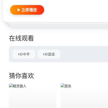
立即播放
在线观看
HD中字
HD国语
猜你喜欢