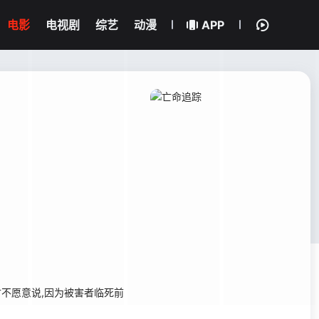
电影
电视剧
综艺
动漫
APP
不愿意说,因为被害者临死前