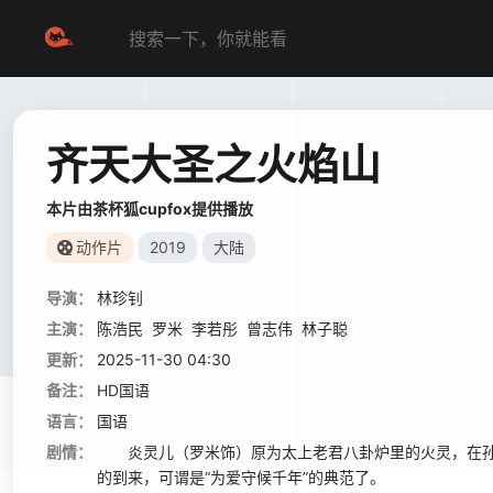
齐天大圣之火焰山
本片由茶杯狐cupfox提供播放
动作片
2019
大陆
导演：
林珍钊
主演：
陈浩民
罗米
李若彤
曾志伟
林子聪
更新：
2025-11-30 04:30
备注：
HD国语
语言：
国语
剧情：
炎灵儿（罗米饰）原为太上老君八卦炉里的火灵，在孙
的到来，可谓是“为爱守候千年”的典范了。