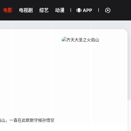
电影
电视剧
综艺
动漫
APP
山，一直在此默默守候孙悟空