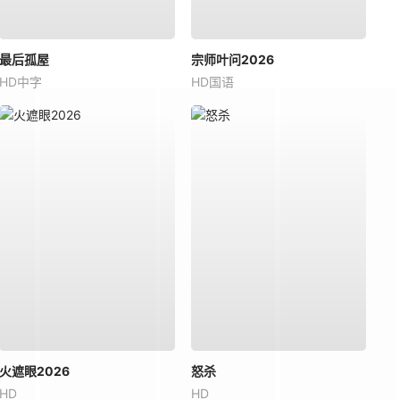
最后孤屋
宗师叶问2026
HD中字
HD国语
火遮眼2026
怒杀
HD
HD