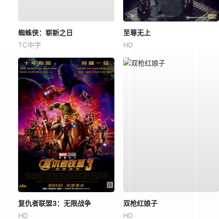
蜘蛛侠：崭新之日
至尊无上
TC中字
HD
复仇者联盟3：无限战争
双枪红娘子
HD
HD