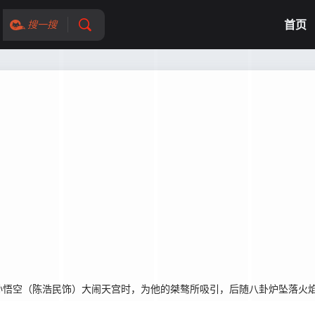
首页
搜一搜
悟空（陈浩民饰）大闹天宫时，为他的桀骜所吸引，后随八卦炉坠落火焰