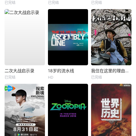
已完结
已完结
已完结
二次大战启示录
18岁的流水线
我住在这里的理由第一季
已完结
HD
已完结