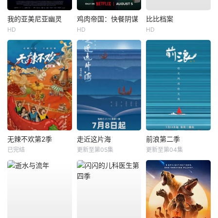
我的亚美尼亚幽灵
鸡肉帝国：快餐阴谋
比比档案
HD
HD
HD
无辣不欢第2季
走近这片海
前浪第二季
已完结
更新至第05集
更新至第04集