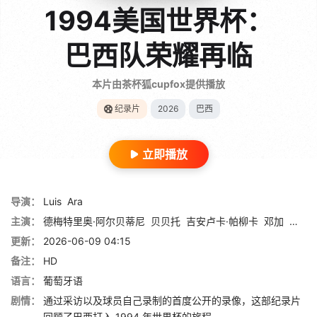
1994美国世界杯：
巴西队荣耀再临
本片由茶杯狐cupfox提供播放
纪录片
2026
巴西
立即播放
导演：
Luis
Ara
主演：
德梅特里奥·阿尔贝蒂尼
贝贝托
吉安卢卡·帕柳卡
邓加
罗马
更新：
2026-06-09 04:15
备注：
HD
语言：
葡萄牙语
剧情：
通过采访以及球员自己录制的首度公开的录像，这部纪录片
回顾了巴西打入 1994 年世界杯的旅程。