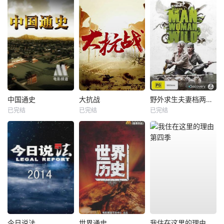
中国通史
大抗战
野外求生夫妻档两季全
已完结
已完结
已完结
今日说法
世界通史
我住在这里的理由第四季