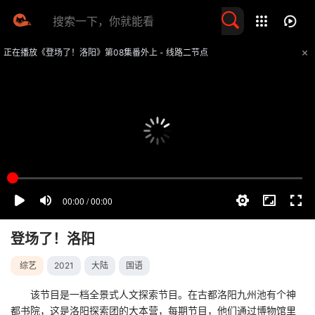
留言求片
正在播放《登场了！洛阳》第08集番外上 - 线路二节点
提醒
不要轻易相信视频中的任何广告，谨防上当受骗
技巧
如遇视频无法播放或加载速度慢，可尝试切换播放线路
登场了！洛阳
综艺
2021
大陆
国语
该节目是一档全景式人文探索节目。在古都洛阳九州池有个神
都书院，这是洛阳探索团的大本营，每期节目，他们通过博物馆里