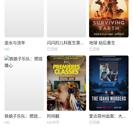
逝水与流年
闪闪的儿科医生第四季
地球·劫后重生
HD
已完结
已完结
铁娘子乐队：燃烧雄心
时间戳
爱达荷州血案：大学梦魇
HD
HD中字
已完结