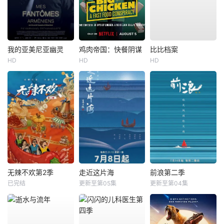
我的亚美尼亚幽灵
鸡肉帝国：快餐阴谋
比比档案
HD
HD
HD
无辣不欢第2季
走近这片海
前浪第二季
已完结
更新至第05集
更新至第04集